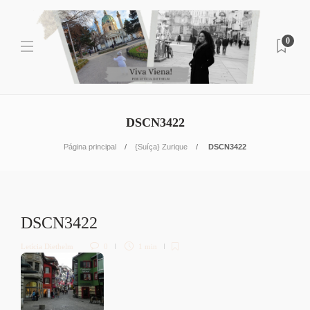
0
DSCN3422
Página principal
{Suíça} Zurique
DSCN3422
DSCN3422
Letícia Diethelm
0
1 min