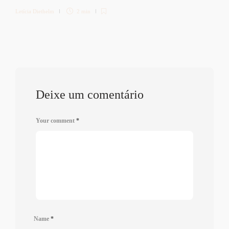
Letícia Diethelm
2 min
Deixe um comentário
Your comment
*
Name
*