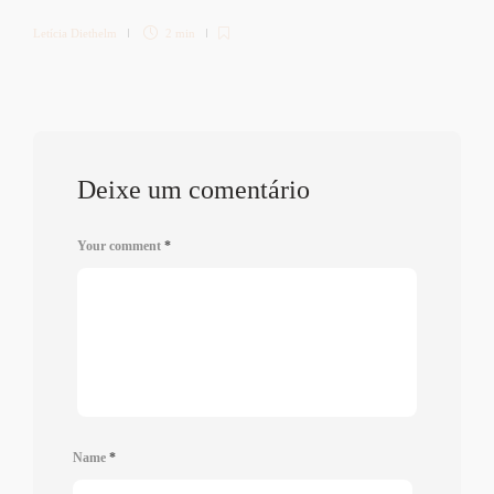
Letícia Diethelm
2 min
Deixe um comentário
Your comment
*
Name
*