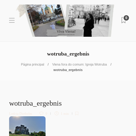
0
wotruba_ergebnis
Página principal
Viena fora do comum: Igreja Wotruba
wotruba_ergebnis
wotruba_ergebnis
Letícia Diethelm
0
1 min