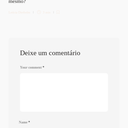
mesmo?
Letícia Diethelm
3 min
Deixe um comentário
Your comment
*
Name
*