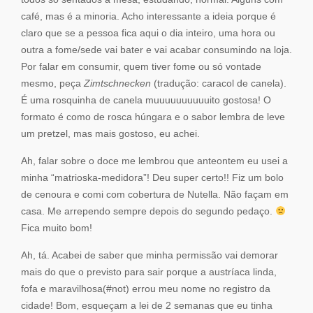
café, mas é a minoria. Acho interessante a ideia porque é
claro que se a pessoa fica aqui o dia inteiro, uma hora ou
outra a fome/sede vai bater e vai acabar consumindo na loja.
Por falar em consumir, quem tiver fome ou só vontade
mesmo, peça
Zimtschnecken
(tradução: caracol de canela).
É uma rosquinha de canela muuuuuuuuuuito gostosa! O
formato é como de rosca húngara e o sabor lembra de leve
um pretzel, mas mais gostoso, eu achei.
Ah, falar sobre o doce me lembrou que anteontem eu usei a
minha “matrioska-medidora”! Deu super certo!! Fiz um bolo
de cenoura e comi com cobertura de Nutella. Não façam em
casa. Me arrependo sempre depois do segundo pedaço.
Fica muito bom!
Ah, tá. Acabei de saber que minha permissão vai demorar
mais do que o previsto para sair porque a austríaca linda,
fofa e maravilhosa(#not) errou meu nome no registro da
cidade! Bom, esqueçam a lei de 2 semanas que eu tinha