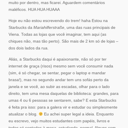
muito por dentro, mas ficarei. Aguardem comentários
maléficos. HUA HUA HUAAA
Hoje eu não estou escrevendo do trem! haha Estou na
Starbucks da
Mariahilferstraße
, uma das ruas principais de
Viena. Todas as lojas que você imaginar, tem aqui (as
chiques não, mas tão perto). São mais de 2 km só de lojas –
dos dois lados da rua.
Aliás, a Starbucks daqui é apaixonante, não só por ter
internet de graça (risos) mesmo sem você consumir nada
(sim, é só chegar, se sentar, pegar o laptop e mandar
brasa!), mas no segundo andar tem uns sofás perto da
janela e se você, ao subir as escadas, olhar para o lado
direito, tem uma mesa daquelas de biblioteca: grandes, para
umas 4 ou 6 pessoas se sentarem, sabe? E esta Starbucks
é feita pra isso: para a galera vir e estudar ou simplesmente
atualizar o blog.
Eu achei super legal a ideia. Enquanto
eu escrevo, vejo muitos estudantes com papéis, livros e
todos só sentados à mesa, estudando, normal. Alguns com