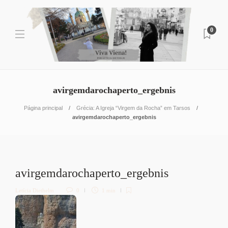
0
avirgemdarochaperto_ergebnis
Página principal
Grécia: A Igreja “Virgem da Rocha” em Tarsos
avirgemdarochaperto_ergebnis
avirgemdarochaperto_ergebnis
Letícia Diethelm
0
1 min