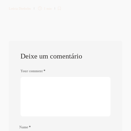
Letícia Diethelm
1 min
Deixe um comentário
Your comment
*
Name
*