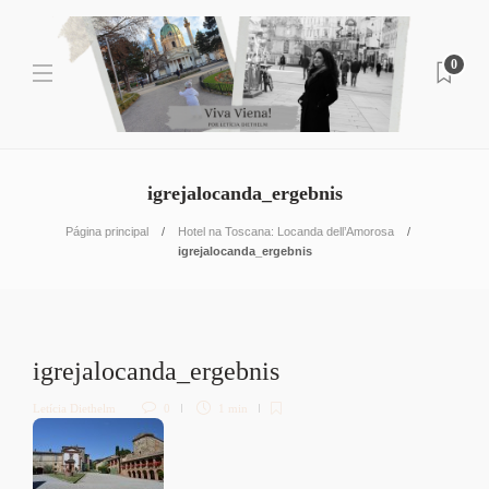
0
igrejalocanda_ergebnis
Página principal
Hotel na Toscana: Locanda dell’Amorosa
igrejalocanda_ergebnis
igrejalocanda_ergebnis
Letícia Diethelm
0
1 min