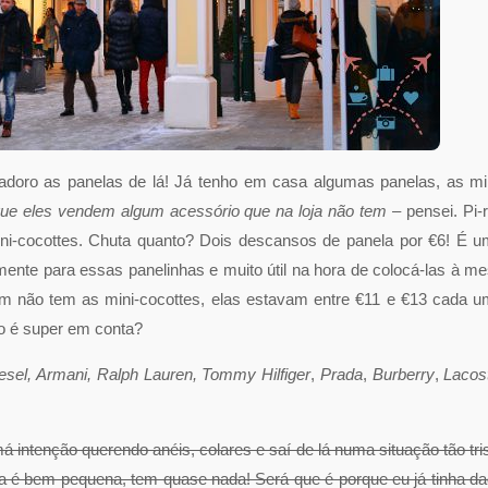
adoro as panelas de lá! Já tenho em casa algumas panelas, as mi
que eles vendem algum acessório que na loja não tem –
pensei. Pi-r
ni-cocottes. Chuta quanto? Dois descansos de panela por €6! É 
tamente para essas panelinhas e muito útil na hora de colocá-las à m
m não tem as mini-cocottes, elas estavam entre €11 e €13 cada 
ão é super em conta?
esel, Armani, Ralph Lauren,
Tommy Hilfiger
,
Prada
,
Burberry
,
Lacos
á intenção querendo anéis, colares e saí de lá numa situação tão tri
oja é bem pequena, tem quase nada! Será que é porque eu já tinha d