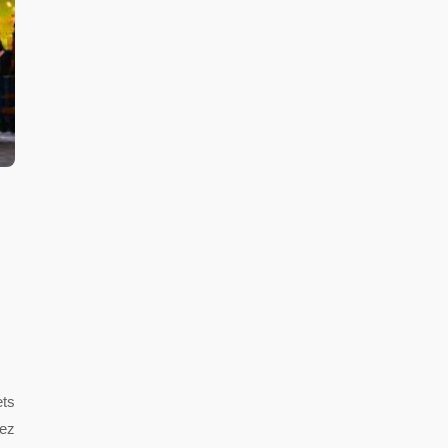
ts
vez