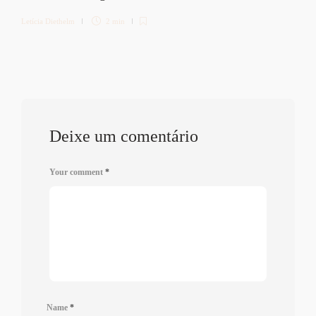
Letícia Diethelm
2 min
Deixe um comentário
Your comment
*
Name
*