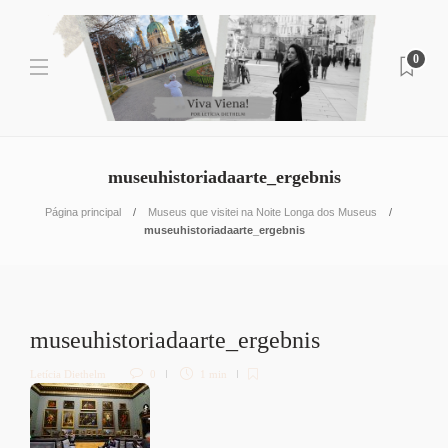
0
museuhistoriadaarte_ergebnis
Página principal
Museus que visitei na Noite Longa dos Museus
museuhistoriadaarte_ergebnis
museuhistoriadaarte_ergebnis
Letícia Diethelm
0
1 min