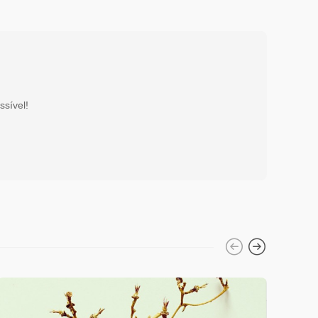
ssível!