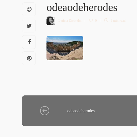
odeaodeherodes
Letícia Diethelm
0
1 min
read
odeaodeherodes