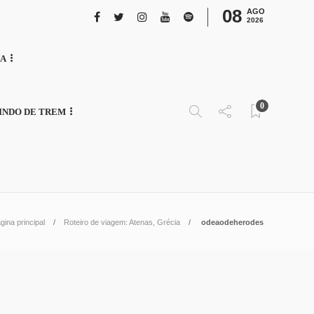
08
AGO
2026
NA
0
INDO DE TREM
gina principal
Roteiro de viagem: Atenas, Grécia
odeaodeherodes