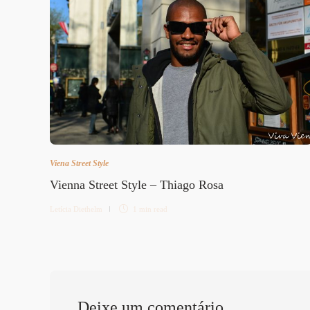
Viena Street Style
Vienna Street Style – Thiago Rosa
Letícia Diethelm
1 min
read
Deixe um comentário