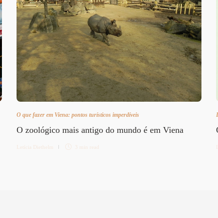
O que fazer em Viena: pontos turísticos imperdíveis
O zoológico mais antigo do mundo é em Viena
Letícia Diethelm
3 min
read