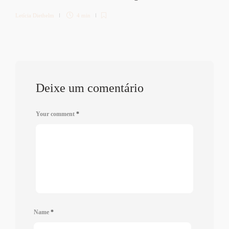
Letícia Diethelm
4 min
Deixe um comentário
Your comment
*
Name
*