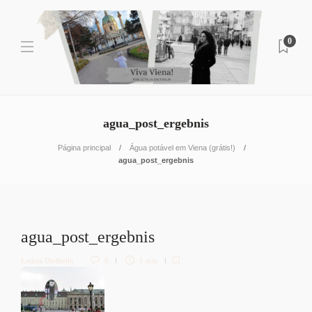
0
agua_post_ergebnis
Página principal
Água potável em Viena (grátis!)
agua_post_ergebnis
agua_post_ergebnis
Letícia Diethelm
0
1 min