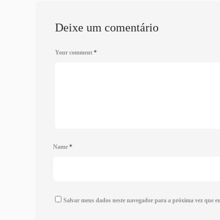
Deixe um comentário
Your comment
*
Name
*
Salvar meus dados neste navegador para a próxima vez que e