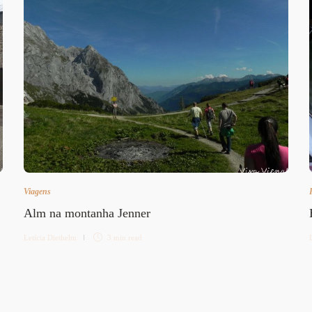
Viagens
Alm na montanha Jenner
Letícia Diethelm
3 min
read