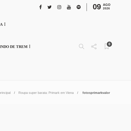
09
AGO
2026
NA
0
INDO DE TREM
rincipal
Roupa super barata: Primark em Viena
fotosprimarkvalor