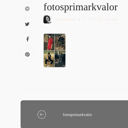
fotosprimarkvalor
Letícia Diethelm
0
1 min
read
fotosprimarkvalor