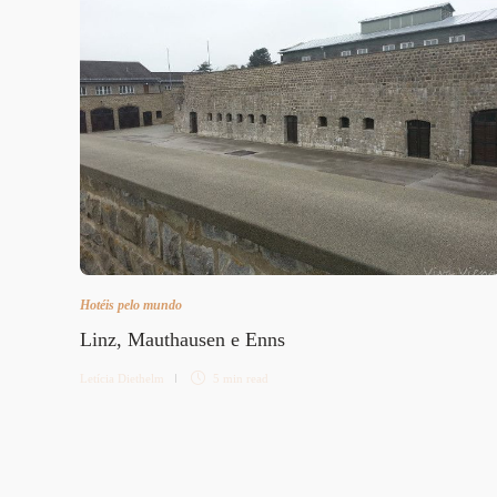
Hotéis pelo mundo
Linz, Mauthausen e Enns
Letícia Diethelm
5 min
read