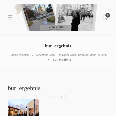
0
bur_ergebnis
Página principal
McArthur Glen – Designer Outlet perto de Viena, Áustria
bur_ergebnis
bur_ergebnis
Letícia Diethelm
0
1 min